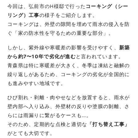
今回は、弘前市のH様邸で行った
コーキング（シー
リング）工事
の様子をご紹介します。
コーキングは、外壁の隙間を埋めて雨水の侵入を防
ぐ「家の防水性を守るための重要な部分」。
しかし、紫外線や寒暖差の影響を受けやすく、
新築
から約7〜10年で劣化が進む
と言われています。
青森県は特に寒暖差が大きく、冬季は凍結と融解の
繰り返しがあるため、コーキングの劣化が全国的に
も進みやすい地域です。
ひび割れ・剥離・肉やせなどを放置すると、雨水が
壁内部へ入り込み、外壁材の反りや塗膜の剝離、さ
らには雨漏りに繋がるケースも…。
そのため、定期的な点検と適切な
「打ち替え工事」
がとても大切です。