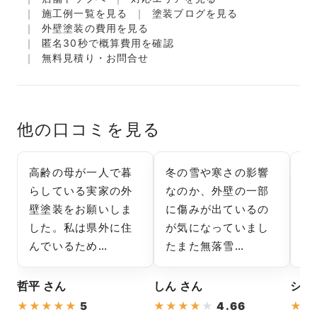
施工例一覧を見る
塗装ブログを見る
外壁塗装の費用を見る
匿名30秒で概算費用を確認
無料見積り・お問合せ
他の口コミを見る
高齢の母が一人で暮
冬の雪や寒さの影響
冬
らしている実家の外
なのか、外壁の一部
な
壁塗装をお願いしま
に傷みが出ているの
の
した。私は県外に住
が気になっていまし
な
んでいるため…
たまた無落雪…
イ
哲平 さん
しん さん
シロ
★
★
★
★
★
5
★
★
★
★
★
4.66
★
★